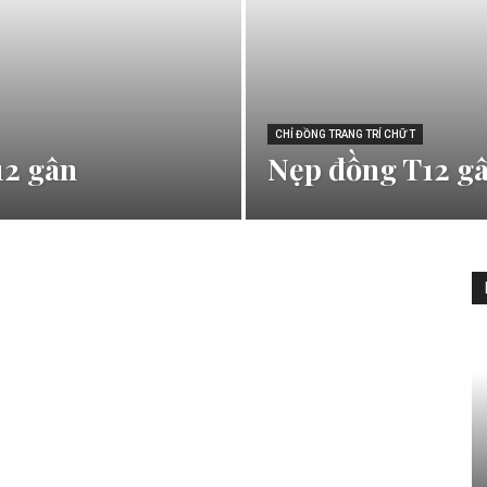
CHỈ ĐỒNG TRANG TRÍ CHỮ T
12 gân
Nẹp đồng T12 g