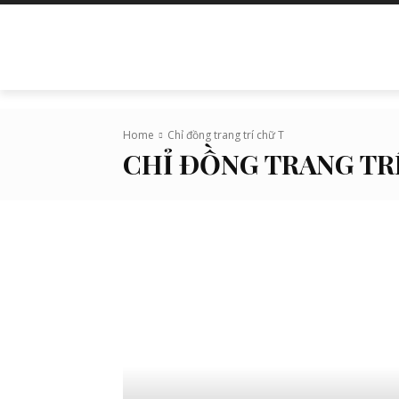
TRANG CHỦ
LIÊN HỆ
GIỚI THIỆU
Home
Chỉ đồng trang trí chữ T
CHỈ ĐỒNG TRANG TR