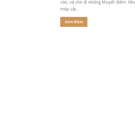
sàn, và che đi những khuyết điểm. Như
mép vật...
Xem thêm