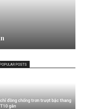
ân
POPULAR POSTS
chỉ đồng chống trơn trượt bậc thang
T10 gân