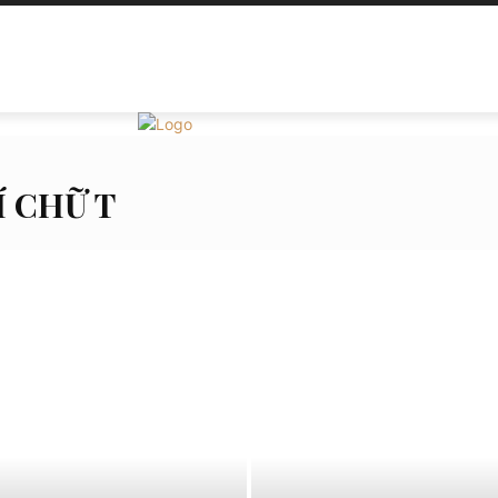
SẢN PHẨM
TIN TỨC
CỬA HÀNG
GIỎ HÀNG
TH
Í CHỮ T