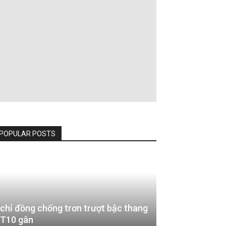
POPULAR POSTS
chỉ đồng chống trơn trượt bậc thang
T10 gân