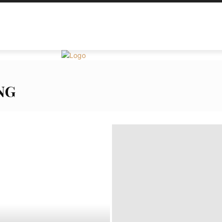
SẢN PHẨM
TIN TỨC
CỬA HÀNG
GIỎ HÀNG
TH
NG