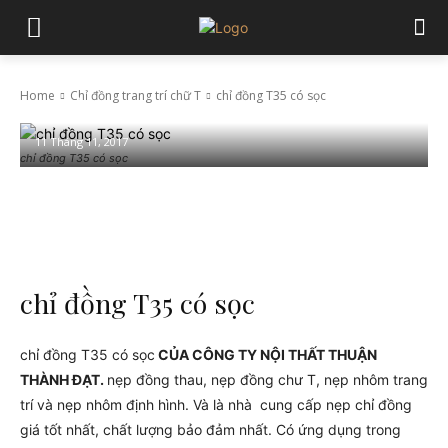
Home
Chỉ đồng trang trí chữ T
chỉ đồng T35 có sọc
chỉ đồng T35 có sọc
11 Tháng 11, 2017
chỉ đồng T35 có sọc
Facebook
Twitter
Pinterest
Wha
chỉ đồng T35 có sọc
chỉ đồng T35 có sọc
CỦA CÔNG TY NỘI THẤT THUẬN
THÀNH ĐẠT.
nẹp đồng thau, nẹp đồng chư T, nẹp nhôm trang
trí và nẹp nhôm định hình. Và là nhà cung cấp nẹp chỉ đồng
giá tốt nhất, chất lượng bảo đảm nhất. Có ứng dụng trong