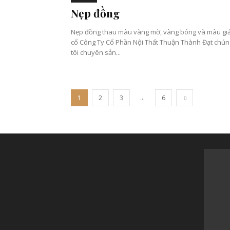
Nẹp đồng
Nẹp đồng thau màu vàng mờ, vàng bóng và màu gi
cổ Công Ty Cổ Phần Nội Thất Thuận Thành Đạt chúng
tôi chuyên sản...
...
1
2
3
6