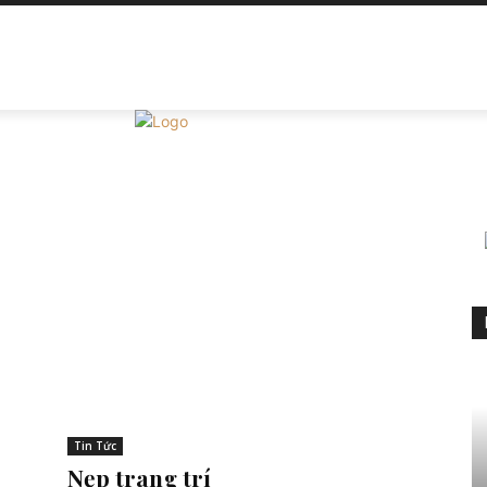
SẢN PHẨM
TIN TỨC
CỬA HÀNG
GIỎ HÀNG
TH
Tin Tức
Nẹp trang trí