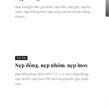
Nẹp trang trí (tên gọi khác: nẹp viền, nẹp góc, nẹp bo
cạnh, nẹp chống trơn, nẹp rang sàn) là vật liệu dạng
thanh,...
Tin Tức
Nẹp đồng, nẹp nhôm, nẹp inox
Nẹp đồng thau định hình T, V, L, U, và La Nẹp đồng,
nẹp nhôm, nẹp inox TTD Với mong muốn góp phần
vào...