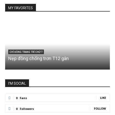
MY FAVORITES
CHỈ ĐỒNG TRANG TRÍ CHỮ T
Nẹp đồng chống trơn T12 gân
I'M SOCIAL
LIKE
0
Fans
FOLLOW
0
Followers