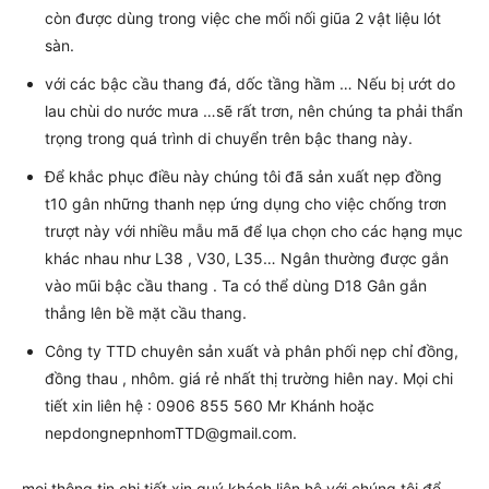
còn được dùng trong việc che mối nối giũa 2 vật liệu lót
sàn.
với các bậc cầu thang đá, dốc tầng hầm … Nếu bị ướt do
lau chùi do nước mưa …sẽ rất trơn, nên chúng ta phải thẩn
trọng trong quá trình di chuyển trên bậc thang này.
Để khắc phục điều này chúng tôi đã sản xuất nẹp đồng
t10 gân những thanh nẹp ứng dụng cho việc chống trơn
trượt này với nhiều mẫu mã để lụa chọn cho các hạng mục
khác nhau như L38 , V30, L35… Ngân thường được gắn
vào mũi bậc cầu thang . Ta có thể dùng D18 Gân gắn
thẳng lên bề mặt cầu thang.
Công ty TTD chuyên sản xuất và phân phối nẹp chỉ đồng,
đồng thau , nhôm. giá rẻ nhất thị trường hiên nay. Mọi chi
tiết xin liên hệ : 0906 855 560 Mr Khánh hoặc
nepdongnepnhomTTD@gmail.com.
mọi thông tin chi tiết xin quý khách liên hệ với chúng tôi để