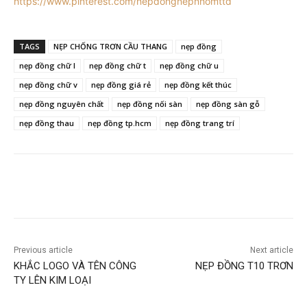
https://www.pinterest.com/nepdongnepnhomttd
TAGS
NẸP CHỐNG TRƠN CẦU THANG
nẹp đồng
nẹp đồng chữ l
nẹp đồng chữ t
nẹp đồng chữ u
nẹp đồng chữ v
nẹp đồng giá rẻ
nẹp đồng kết thúc
nẹp đồng nguyên chất
nẹp đồng nối sàn
nẹp đồng sàn gỗ
nẹp đồng thau
nẹp đồng tp.hcm
nẹp đồng trang trí
Previous article
Next article
KHẮC LOGO VÀ TÊN CÔNG
NẸP ĐỒNG T10 TRƠN
TY LÊN KIM LOẠI