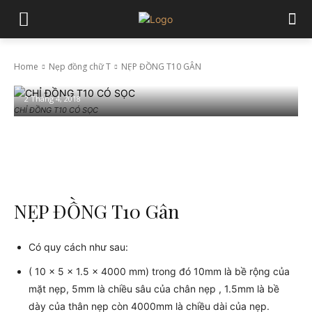
Home
Nẹp đồng chữ T
NẸP ĐỒNG T10 GÂN
NẸP ĐỒNG T10 GÂN
2 Tháng 4, 2018
CHỈ ĐỒNG T10 CÓ SỌC
Facebook
Twitter
Pinterest
Wha
NẸP ĐỒNG T10 Gân
Có quy cách như sau:
( 10 x 5 x 1.5 x 4000 mm) trong đó 10mm là bề rộng của
mặt nẹp, 5mm là chiều sâu của chân nẹp , 1.5mm là bề
dày của thân nẹp còn 4000mm là chiều dài của nẹp.