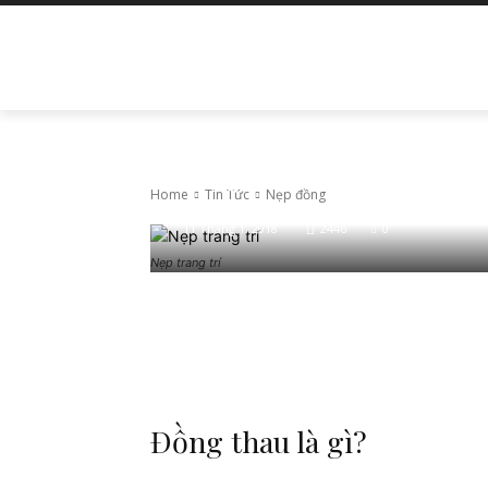
TRANG CHỦ
LIÊN HỆ
GIỚI THIỆU
Tin Tức
Nẹp đồng
Home
Tin Tức
Nẹp đồng
11 Tháng 1, 2018
2446
0
Nẹp trang trí
Facebook
Twitter
Pinte
Đồng thau là gì?