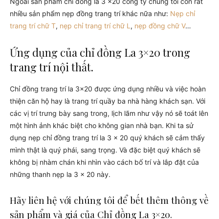
Ngoài sản phẩm chỉ đồng la 3 x20 công ty chúng tôi còn rất
nhiều sản phẩm nẹp đồng trang trí khác nữa như:
Nẹp chỉ
trang trí chữ T
,
nẹp chỉ trang trí chữ L
,
nẹp đồng chữ V
…
Ứng dụng của chỉ đồng La 3×20 trong
trang trí nội thất.
Chỉ đồng trang trí la 3×20 được ứng dụng nhiều và việc hoàn
thiện căn hộ hay là trang trí quầy ba nhà hàng khách sạn. Với
các vị trí trưng bày sang trong, lịch lãm như vậy nó sẽ toát lên
một hình ảnh khác biệt cho không gian nhà bạn. Khi ta sử
dụng nẹp chỉ đồng trang trí la 3 x 20 quý khách sẽ cảm thấy
mình thật là quý phái, sang trọng. Và đặc biệt quý khách sẽ
không bị nhàm chán khi nhìn vào cách bố trí và lắp đặt của
những thanh nẹp la 3 x 20 này.
Hãy liên hệ với chúng tôi để bết thêm thông về
sản phẩm và giá của Chỉ đồng La 3×20.