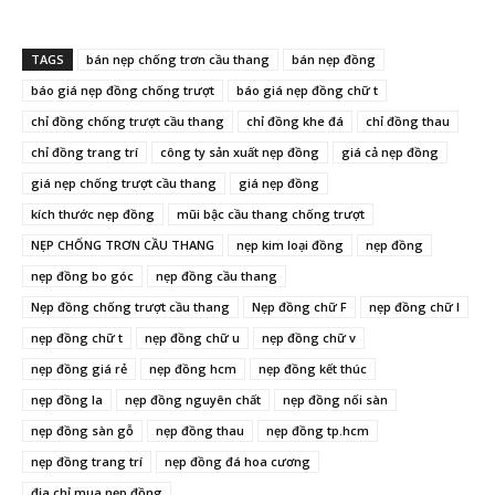
TAGS
bán nẹp chống trơn cầu thang
bán nẹp đồng
báo giá nẹp đồng chống trượt
báo giá nẹp đồng chữ t
chỉ đồng chống trượt cầu thang
chỉ đồng khe đá
chỉ đồng thau
chỉ đồng trang trí
công ty sản xuất nẹp đồng
giá cả nẹp đồng
giá nẹp chống trượt cầu thang
giá nẹp đồng
kích thước nẹp đồng
mũi bậc cầu thang chống trượt
NẸP CHỐNG TRƠN CẦU THANG
nẹp kim loại đồng
nẹp đồng
nẹp đồng bo góc
nẹp đồng cầu thang
Nẹp đồng chống trượt cầu thang
Nẹp đồng chữ F
nẹp đồng chữ l
nẹp đồng chữ t
nẹp đồng chữ u
nẹp đồng chữ v
nẹp đồng giá rẻ
nẹp đồng hcm
nẹp đồng kết thúc
nẹp đồng la
nẹp đồng nguyên chất
nẹp đồng nối sàn
nẹp đồng sàn gỗ
nẹp đồng thau
nẹp đồng tp.hcm
nẹp đồng trang trí
nẹp đồng đá hoa cương
địa chỉ mua nẹp đồng