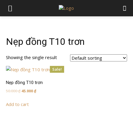
Nẹp đồng T10 trơn
Showing the single result
Sale!
Nẹp đồng T10 trơn
Original
Current
50.000
₫
45.000
₫
price
price
Add to cart
was:
is:
50.000 ₫.
45.000 ₫.