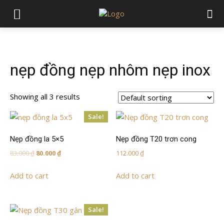
nẹp đồng nẹp nhôm nẹp inox
Showing all 3 results
Sale!
Nẹp đồng la 5×5
Nẹp đồng T20 trơn cong
Original
Current
83.000
₫
80.000
₫
112.000
₫
price
price
Add to cart
Add to cart
was:
is:
83.000 ₫.
80.000 ₫.
Sale!