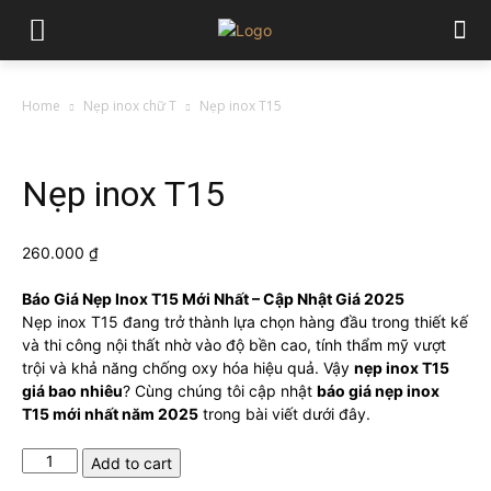
Home
Nẹp inox chữ T
Nẹp inox T15
Nẹp inox T15
260.000
₫
Báo Giá Nẹp Inox T15 Mới Nhất – Cập Nhật Giá 2025
Nẹp inox T15 đang trở thành lựa chọn hàng đầu trong thiết kế
và thi công nội thất nhờ vào độ bền cao, tính thẩm mỹ vượt
trội và khả năng chống oxy hóa hiệu quả. Vậy
nẹp inox T15
giá bao nhiêu
? Cùng chúng tôi cập nhật
báo giá nẹp inox
T15 mới nhất năm 2025
trong bài viết dưới đây.
Nẹp
Add to cart
inox