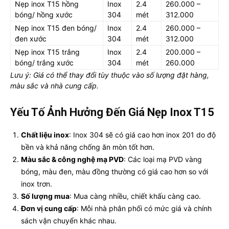
Nẹp inox T15 hồng
Inox
2.4
260.000 –
bóng/ hồng xước
304
mét
312.000
Nẹp inox T15 đen bóng/
Inox
2.4
260.000 –
đen xước
304
mét
312.000
Nẹp inox T15 trắng
Inox
2.4
200.000 –
bóng/ trắng xước
304
mét
260.000
Lưu ý: Giá có thể thay đổi tùy thuộc vào số lượng đặt hàng,
màu sắc và nhà cung cấp.
Yếu Tố Ảnh Hưởng Đến Giá Nẹp Inox T15
Chất liệu inox
: Inox 304 sẽ có giá cao hơn inox 201 do độ
bền và khả năng chống ăn mòn tốt hơn.
Màu sắc & công nghệ mạ PVD
: Các loại mạ PVD vàng
bóng, màu đen, màu đồng thường có giá cao hơn so với
inox trơn.
Số lượng mua
: Mua càng nhiều, chiết khấu càng cao.
Đơn vị cung cấp
: Mỗi nhà phân phối có mức giá và chính
sách vận chuyển khác nhau.