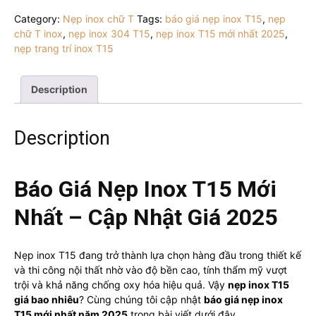
T15
Category:
Nẹp inox chữ T
Tags:
báo giá nẹp inox T15
,
nẹp
quantity
chữ T inox
,
nẹp inox 304 T15
,
nẹp inox T15 mới nhất 2025
,
nẹp trang trí inox T15
Description
Description
Báo Giá Nẹp Inox T15 Mới
Nhất – Cập Nhật Giá 2025
Nẹp inox T15 đang trở thành lựa chọn hàng đầu trong thiết kế
và thi công nội thất nhờ vào độ bền cao, tính thẩm mỹ vượt
trội và khả năng chống oxy hóa hiệu quả. Vậy
nẹp inox T15
giá bao nhiêu
? Cùng chúng tôi cập nhật
báo giá nẹp inox
T15 mới nhất năm 2025
trong bài viết dưới đây.